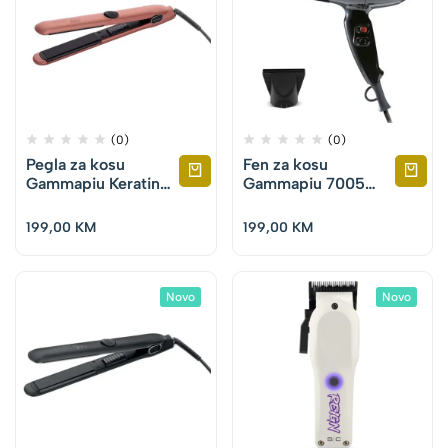
(0)
(0)
Pegla za kosu
Fen za kosu
Gammapiu Keratin
Gammapiu 7005
Glory 230 – Matt
2500 W – Crni
Rose
199,00
KM
199,00
KM
Novo
Novo