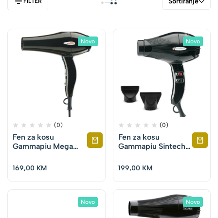
Sortiranje
FILTER
Novo
Novo
(0)
(0)
Fen za kosu
Fen za kosu
Gammapiu Mega
Gammapiu Sintech
Cosmo 2200 W –
2300 W – Crni
Crni
169,00
KM
199,00
KM
Novo
Novo