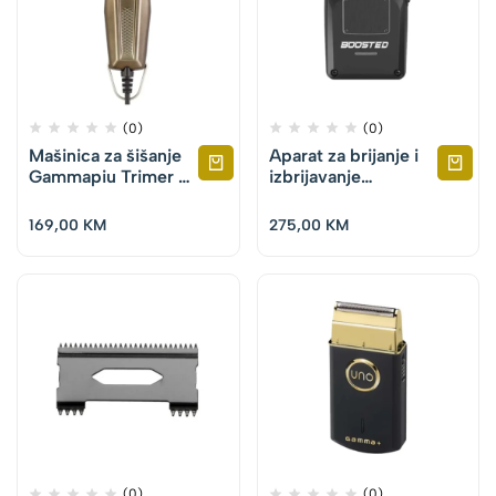
(0)
(0)
Mašinica za šišanje
Aparat za brijanje i
Gammapiu Trimer –
izbrijavanje
Cruiser
Gammapiu –
Boosted
169,00
KM
275,00
KM
(0)
(0)