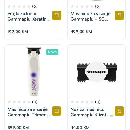
(0)
(0)
Pegla za kosu
Mašinica za šišanje
Gammapiu Keratin
Gammapiu – SC
Glory 230 – Black
Reign
199,00
KM
499,00
KM
Novo
Nedostupno
(0)
(0)
Mašinica za šišanje
Nož za mašinicu
Gammapiu Trimer –
Gammapiu Klizni –
SC Reign
Cybrog, X-Ergo,
Alpha, Skin
399,00
KM
44,50
KM