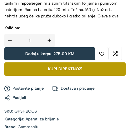
tankim i hipoalergenim zlatnim titanskim folijama i punjivom
baterijom. Rad na bateriju: 120 min. Težina: 160 g. Nož od
nehrđajućeg čelika pruža duboko i glatko brijanje. Glava s dva
nožića pruža čišću završnicu, dok srednji nožić uklanja duže
Količina:
dlačice.
Dodaj u korpu
-
275,00
KM
KUPI DIREKTNO
Postavite pitanje
Dostava i plaćanje
Podijeli
SKU:
GPSHBOOST
Kategorija:
Aparati za brijanje
Brend:
Gammapiù