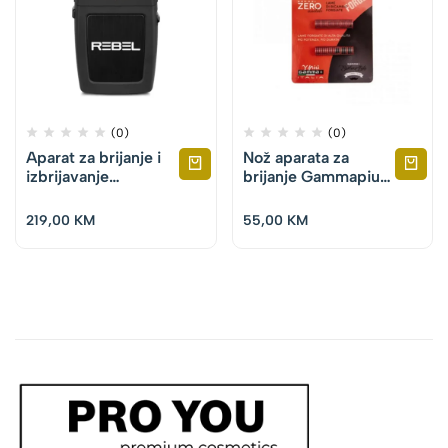
(0)
(0)
Aparat za brijanje i
Nož aparata za
izbrijavanje
brijanje Gammapiu
Gammapiu – SC
Forged – Wireless
Rebel
Prodigy/Absolute
219,00
KM
55,00
KM
Zero