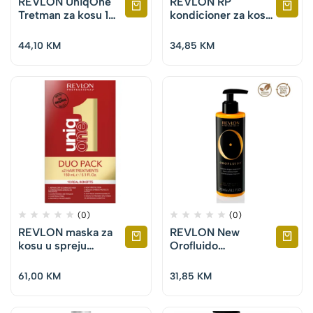
REVLON UniqOne
REVLON RP
Tretman za kosu 150
kondicioner za kosu
ml + Šampon 100 ml
Equave
Strengthening
44,10
KM
34,85
KM
Detangling
Conditioner 200 ml
(0)
(0)
REVLON maska za
REVLON New
kosu u spreju
Orofluido
UniqOne Duo 150
Kondicioner za kosu
ml+150 ml
240 ml
61,00
KM
31,85
KM