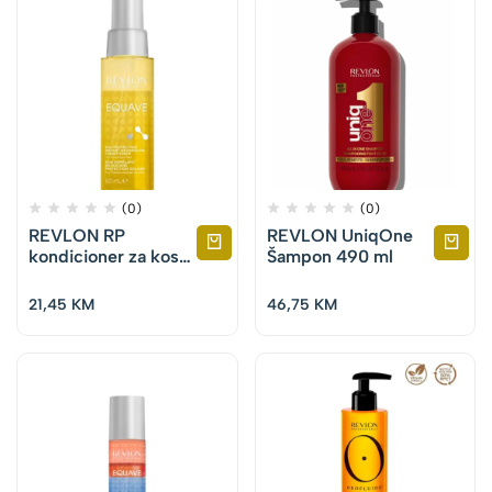
(0)
(0)
REVLON RP
REVLON UniqOne
kondicioner za kosu
Šampon 490 ml
Equave Sun Det
Conditioning 100 ml
21,45
KM
46,75
KM