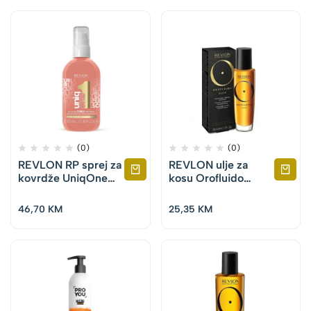
(0)
(0)
REVLON RP sprej za
REVLON ulje za
kovrdže UniqOne
kosu Orofluido
Curls 230 ml
Eliksir 30 ml
46,70
KM
25,35
KM