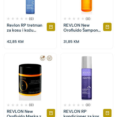
(0)
(0)
Revlon RP tretman
REVLON New
za kosu i kožu
Orofluido Šampon
Equave 3 Phases
240 ml
200 ml
42,85
KM
31,85
KM
(0)
(0)
REVLON New
REVLON RP
Orofluido Maska za
kondicioner za kosu