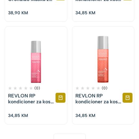
kosu 250 ml
Equave Anti-
Brassiness
38,90
KM
34,85
KM
Detangling 200 ml
(0)
(0)
REVLON RP
REVLON RP
kondicioner za kosu
kondicioner za kosu
Equave Color
Equave Curls
Detangling 200 ml
Detangling
34,85
KM
34,85
KM
Conditioner 200 ml