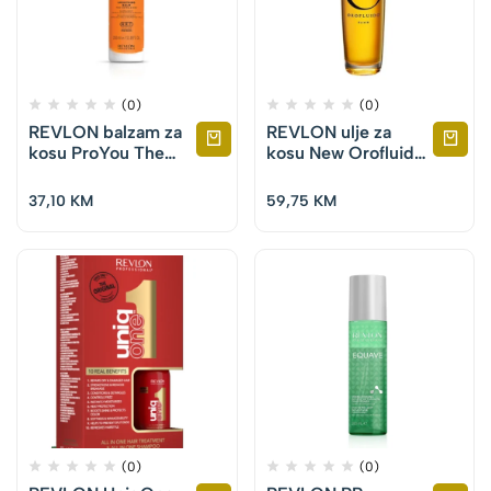
(0)
(0)
REVLON balzam za
REVLON ulje za
kosu ProYou The
kosu New Orofluido
Tamer Sleek Balm
Eliksir 100 ml
350 ml
37,10
KM
59,75
KM
(0)
(0)