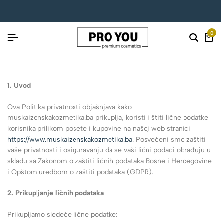
0
1. Uvod
Ova Politika privatnosti objašnjava kako
muskaizenskakozmetika.ba prikuplja, koristi i štiti lične podatke
korisnika prilikom posete i kupovine na našoj web stranici
https://www.muskaizenskakozmetika.ba
. Posvećeni smo zaštiti
vaše privatnosti i osiguravanju da se vaši lični podaci obrađuju u
skladu sa Zakonom o zaštiti ličnih podataka Bosne i Hercegovine
i Opštom uredbom o zaštiti podataka (GDPR).
2. Prikupljanje ličnih podataka
Prikupljamo sledeće lične podatke: