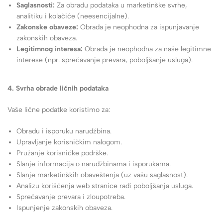
Saglasnosti:
Za obradu podataka u marketinške svrhe,
analitiku i kolačiće (neesencijalne).
Zakonske obaveze:
Obrada je neophodna za ispunjavanje
zakonskih obaveza.
Legitimnog interesa:
Obrada je neophodna za naše legitimne
interese (npr. sprečavanje prevara, poboljšanje usluga).
4. Svrha obrade ličnih podataka
Vaše lične podatke koristimo za:
Obradu i isporuku narudžbina.
Upravljanje korisničkim nalogom.
Pružanje korisničke podrške.
Slanje informacija o narudžbinama i isporukama.
Slanje marketinških obaveštenja (uz vašu saglasnost).
Analizu korišćenja web stranice radi poboljšanja usluga.
Sprečavanje prevara i zloupotreba.
Ispunjenje zakonskih obaveza.