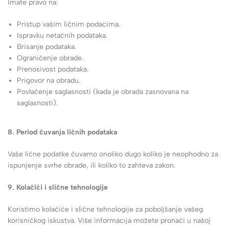
Imate pravo na:
Pristup vašim ličnim podacima.
Ispravku netačnih podataka.
Brisanje podataka.
Ograničenje obrade.
Prenosivost podataka.
Prigovor na obradu.
Povlačenje saglasnosti (kada je obrada zasnovana na
saglasnosti).
8. Period čuvanja ličnih podataka
Vaše lične podatke čuvamo onoliko dugo koliko je neophodno za
ispunjenje svrhe obrade, ili koliko to zahteva zakon.
9. Kolačići i slične tehnologije
Koristimo kolačiće i slične tehnologije za poboljšanje vašeg
korisničkog iskustva. Više informacija možete pronaći u našoj