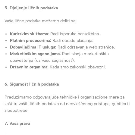
5. Djeljenje ličnih podataka
Vaše lične podatke možemo deliti sa:
Kurirskim službama:
Radi isporuke narudžbina.
Platnim procesorima:
Radi obrade plaćanja.
Dobavljačima IT usluga:
Radi održavanja web stranice.
Marketinškim agencijama:
Radi slanja marketinških
obaveštenja (uz vašu saglasnost).
Državnim organima:
Kada smo zakonski obavezni.
6. Sigurnost ličnih podataka
Preduzimamo odgovarajuće tehničke i organizacione mere za
zaštitu vaših ličnih podataka od neovlašćenog pristupa, gubitka ili
zloupotrebe.
7. Vaša prava