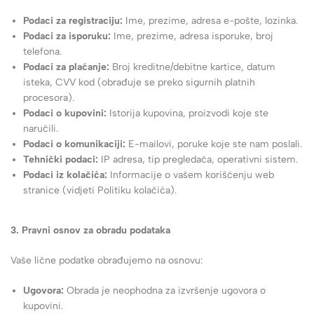
Podaci za registraciju:
Ime, prezime, adresa e-pošte, lozinka.
Podaci za isporuku:
Ime, prezime, adresa isporuke, broj
telefona.
Podaci za plaćanje:
Broj kreditne/debitne kartice, datum
isteka, CVV kod (obrađuje se preko sigurnih platnih
procesora).
Podaci o kupovini:
Istorija kupovina, proizvodi koje ste
naručili.
Podaci o komunikaciji:
E-mailovi, poruke koje ste nam poslali.
Tehnički podaci:
IP adresa, tip pregledača, operativni sistem.
Podaci iz kolačića:
Informacije o vašem korišćenju web
stranice (vidjeti Politiku kolačića).
3. Pravni osnov za obradu podataka
Vaše lične podatke obrađujemo na osnovu:
Ugovora:
Obrada je neophodna za izvršenje ugovora o
kupovini.