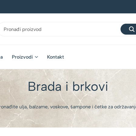
na
Proizvodi
Kontakt
Brada i brkovi
ronađite ulja, balzame, voskove, šampone i četke za održavanje