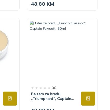
48,80
KM
(0)
Balzam za bradu
„Triumphant“, Captain
Fawcett, 60ml