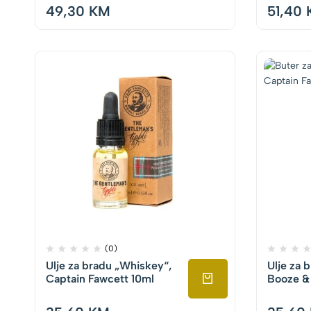
49,30
KM
51,40
(0)
Ulje za bradu „Whiskey“,
Ulje za b
Captain Fawcett 10ml
Booze &
Fawcett 