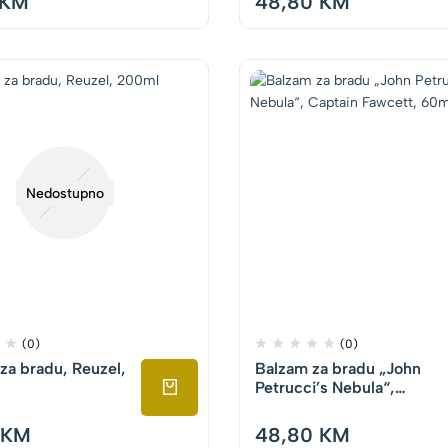
KM
48,80
KM
Nedostupno
(0)
(0)
a bradu, Reuzel,
Balzam za bradu „John
Petrucci’s Nebula“,
Captain Fawcett, 60ml
KM
48,80
KM