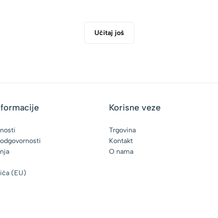
Učitaj još
nformacije
Korisne veze
tnosti
Trgovina
 odgovornosti
Kontakt
enja
O nama
čića (EU)