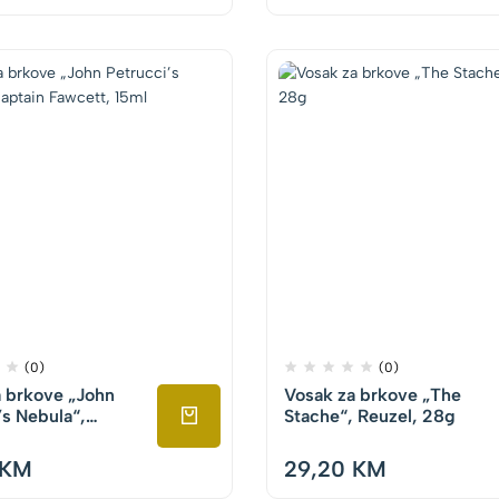
(0)
(0)
 brkove „John
Vosak za brkove „The
’s Nebula“,
Stache“, Reuzel, 28g
Fawcett, 15ml
KM
29,20
KM