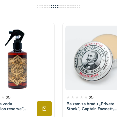
(0)
(0)
a voda
Balzam za bradu „Private
ion reserve“,
Stock“, Captain Fawcett,
 Fawcett, 250ml
60ml