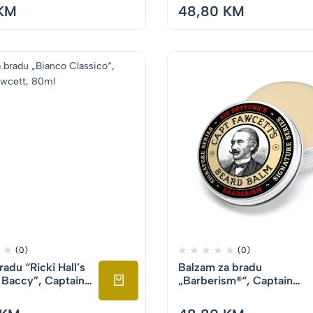
KM
48,80
KM
(0)
(0)
radu “Ricki Hall’s
Balzam za bradu
 Baccy”, Captain
„Barberism®“, Captain
10ml
Fawcett, 60ml