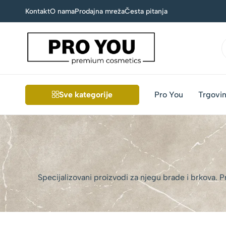
Kontakt
O nama
Prodajna mreža
Česta pitanja
Pro
Premium
You
muška
i
Sve kategorije
Pro You
Trgovi
ženska
kozmetika
Specijalizovani proizvodi za njegu brade i brkova. P