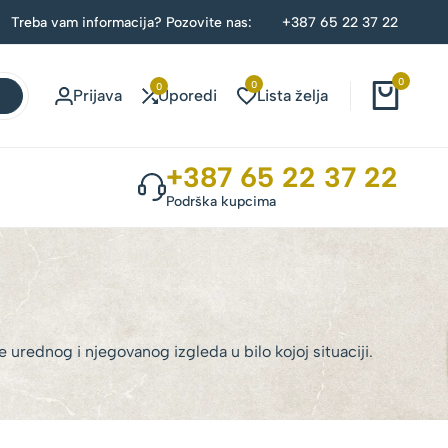
Treba vam informacija? Pozovite nas:
+387 65 22 37 22
0
0
0
Prijava
Uporedi
Lista želja
+387 65 22 37 22
Podrška kupcima
 urednog i njegovanog izgleda u bilo kojoj situaciji.