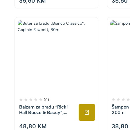
35,60
KM
35,60
(0)
Balzam za bradu “Ricki
Šampon z
Hall Booze & Baccy”,
200ml
Captain Fawcett, 60ml
48,80
KM
38,80