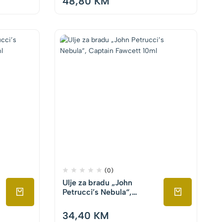
48,80
KM
(0)
Ulje za bradu „John
Petrucci’s Nebula“,
Captain Fawcett 10ml
34,40
KM