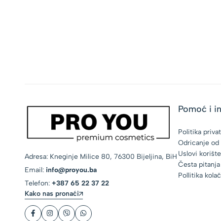
Pomoć i i
Politika priva
Odricanje od
Uslovi korišt
Adresa: Kneginje Milice 80, 76300 Bijeljina, BiH
Česta pitanja
Email:
info@proyou.ba
Pollitika kola
Telefon:
+387 65 22 37 22
Kako nas pronaći