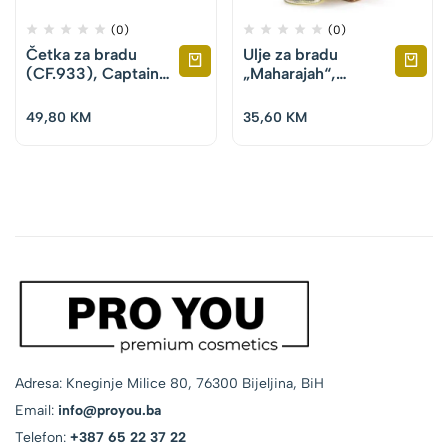
(0)
(0)
Četka za bradu
Ulje za bradu
(CF.933), Captain
„Maharajah“,
Fawcett
Captain Fawcett
10ml
49,80
KM
35,60
KM
Adresa: Kneginje Milice 80, 76300 Bijeljina, BiH
Email:
info@proyou.ba
Telefon:
+387 65 22 37 22