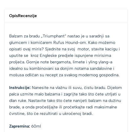
Opis
Recenzije
Balzam za bradu „Triumphant“ nastao je u saradnji sa
glumcem i komičarem Rufus Hound-om. Kako možemo
opisati ovaj miris? Sjednite na svoj motor, stavite kacigu i
uputite se kroz Engleske predjele ispunjene mirisima
proljeća. Gornje note bergamota, limete i yling ylang-a
idealno su kombinovani sa donjim notama sandalovine i
mošusa odličan su recept za svakog modernog gospodina.
Instrukcije:
Nanesite na vlažnu ili suvu, čistu bradu. Dijelom
palca uzmite malo balzama i zagrijte tako što ćete utrljati u
dlan ruke. Nastavite tako što ćete nanijeti balzam na dužinu
brade, a onda pročešljajte ili pročetkajte radi maksimalne
čvrstine, što će rezultirati u ukroćenoj bradi.
Zapremina:
60ml