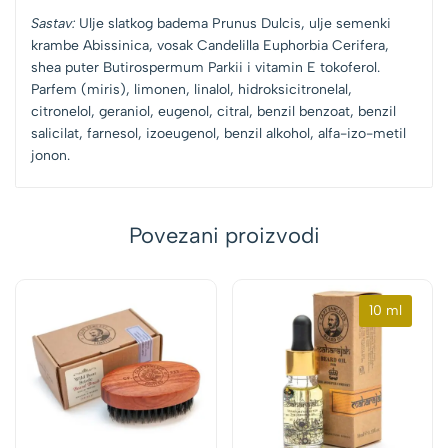
Sastav:
Ulje slatkog badema Prunus Dulcis, ulje semenki
krambe Abissinica, vosak Candelilla Euphorbia Cerifera,
shea puter Butirospermum Parkii i vitamin E tokoferol.
Parfem (miris), limonen, linalol, hidroksicitronelal,
citronelol, geraniol, eugenol, citral, benzil benzoat, benzil
salicilat, farnesol, izoeugenol, benzil alkohol, alfa-izo-metil
jonon.
Povezani proizvodi
10 ml