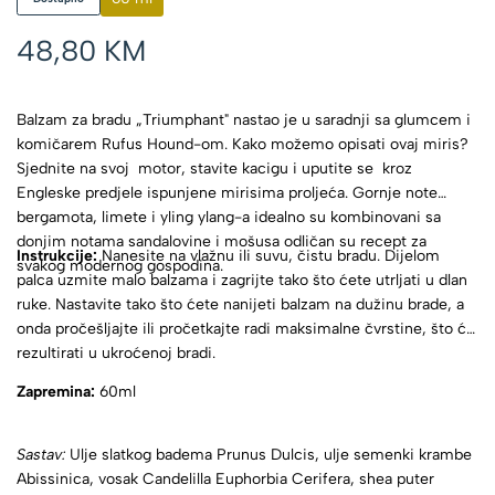
48,80
KM
Balzam za bradu „Triumphant" nastao je u saradnji sa glumcem i
komičarem Rufus Hound-om. Kako možemo opisati ovaj miris?
Sjednite na svoj motor, stavite kacigu i uputite se kroz
Engleske predjele ispunjene mirisima proljeća. Gornje note
bergamota, limete i yling ylang-a idealno su kombinovani sa
donjim notama sandalovine i mošusa odličan su recept za
Instrukcije:
Nanesite na vlažnu ili suvu, čistu bradu. Dijelom
svakog modernog gospodina.
palca uzmite malo balzama i zagrijte tako što ćete utrljati u dlan
ruke. Nastavite tako što ćete nanijeti balzam na dužinu brade, a
onda pročešljajte ili pročetkajte radi maksimalne čvrstine, što će
rezultirati u ukroćenoj bradi.
Zapremina:
60ml
Sastav:
Ulje slatkog badema Prunus Dulcis, ulje semenki krambe
Abissinica, vosak Candelilla Euphorbia Cerifera, shea puter