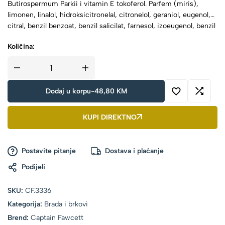
Butirospermum Parkii i vitamin E tokoferol. Parfem (miris),
limonen, linalol, hidroksicitronelal, citronelol, geraniol, eugenol,
citral, benzil benzoat, benzil salicilat, farnesol, izoeugenol, benzil
alkohol, alfa-izo-metil jonon.
Količina:
Dodaj u korpu
-
48,80
KM
KUPI DIREKTNO
Postavite pitanje
Dostava i plaćanje
Podijeli
SKU:
CF.3336
Kategorija:
Brada i brkovi
Brend:
Captain Fawcett