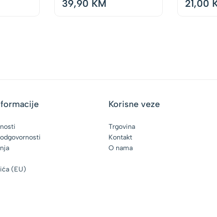
39,90
KM
21,00
America
250ml
nformacije
Korisne veze
tnosti
Trgovina
 odgovornosti
Kontakt
enja
O nama
čića (EU)