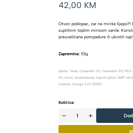
42,00
KM
Otvori poklopac, zar ne miriše lijepo?
suptilnim toplim mirisom vanile. Korist
preuveličane pompadure ili ukrotili naj
Zapremina:
113g
Sastav:
Voda, Ceteareth-25, Ceteareth-20, PEG-7 g
20, mirisi, fenoksietanol, kaprilil glikol, AMP-akril
Linalool, Orange 4 (CI 15510).
Količina:
Dod
K