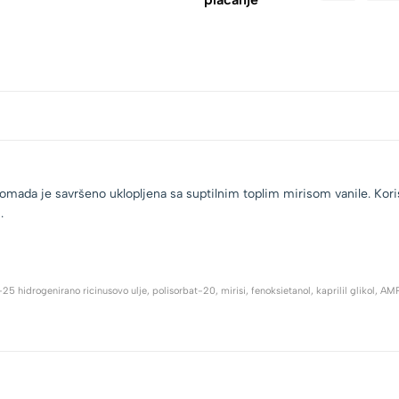
pomada je savršeno uklopljena sa suptilnim toplim mirisom vanile. Kori
.
idrogenirano ricinusovo ulje, polisorbat-20, mirisi, fenoksietanol, kaprilil glikol, AMP-a