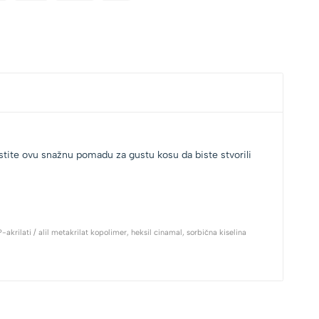
stite ovu snažnu pomadu za gustu kosu da biste stvorili
krilati / alil metakrilat kopolimer, heksil cinamal, sorbična kiselina