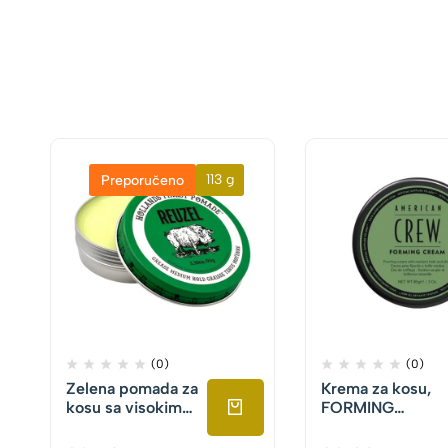
113 g
Preporučeno
(0)
(0)
Zelena pomada za
Krema za kosu,
kosu sa visokim
FORMING
sjajem, Reuzel,
CREAM America
95g
Crew, 85g