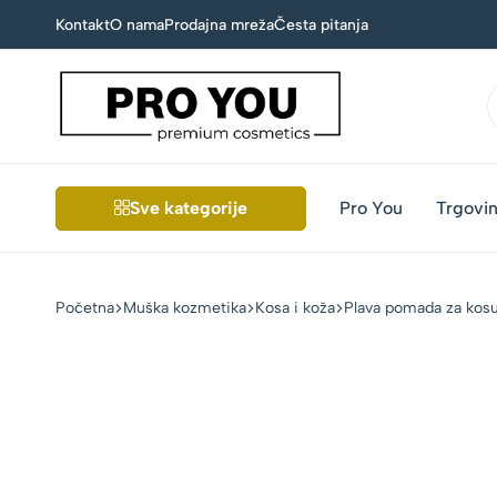
Kontakt
O nama
Prodajna mreža
Česta pitanja
Pro
Premium
You
muška
i
Sve kategorije
Pro You
Trgovi
ženska
kozmetika
Početna
Muška kozmetika
Kosa i koža
Plava pomada za kosu