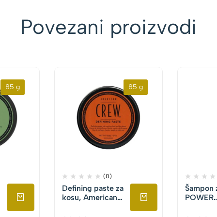
Povezani proizvodi
85 g
85 g
(0)
Defining paste za
Šampon z
kosu, American
POWER
n
Crew, 85g
CLEANS
SHAMPO