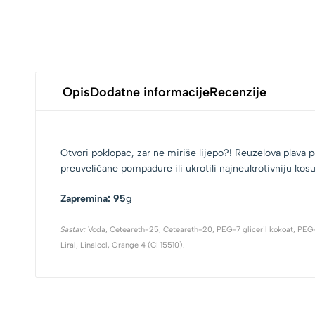
Opis
Dodatne informacije
Recenzije
Otvori poklopac, zar ne miriše lijepo?! Reuzelova plava 
preuveličane pompadure ili ukrotili najneukrotivniju kosu
Zapremina: 95
g
Sastav:
Voda, Ceteareth-25, Ceteareth-20, PEG-7 gliceril kokoat, PEG-25 h
Liral, Linalool, Orange 4 (CI 15510).