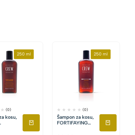
250 ml
250 ml
(0)
(0)
a kosu,
Šampon za kosu,
FORTIFAYING
ER
SHAMPOO
O,
American Crew,