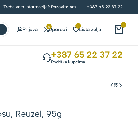
Treba vam informacija? Pozovite nas:
+387 65 22 37 22
0
0
0
Prijava
Uporedi
Lista želja
+387 65 22 37 22
Podrška kupcima
su, Reuzel, 95g