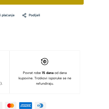
i plaćanje
Podijeli
Povrat robe
15 dana
od dana
kupovine. Troškovi isporuke se ne
).
refundiraju.