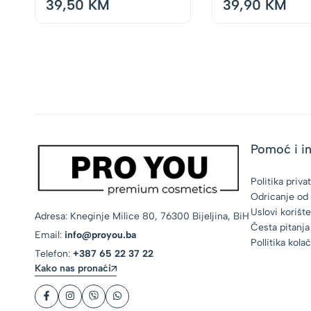
39,50
KM
39,90
KM
Pomoć i i
Politika priva
Odricanje od
Uslovi korišt
Adresa: Kneginje Milice 80, 76300 Bijeljina, BiH
Česta pitanja
Email:
info@proyou.ba
Pollitika kola
Telefon:
+387 65 22 37 22
Kako nas pronaći