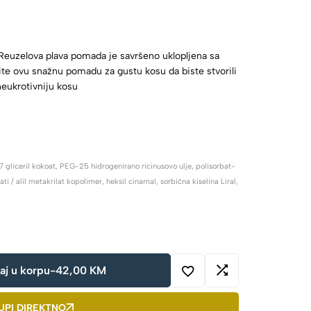
! Reuzelova plava pomada je savršeno uklopljena sa
ite ovu snažnu pomadu za gustu kosu da biste stvorili
neukrotivniju kosu
liceril kokoat, PEG-25 hidrogenirano ricinusovo ulje, polisorbat-
ati / alil metakrilat kopolimer, heksil cinamal, sorbična kiselina Liral,
aj u korpu
-
42,00
KM
UPI DIREKTNO