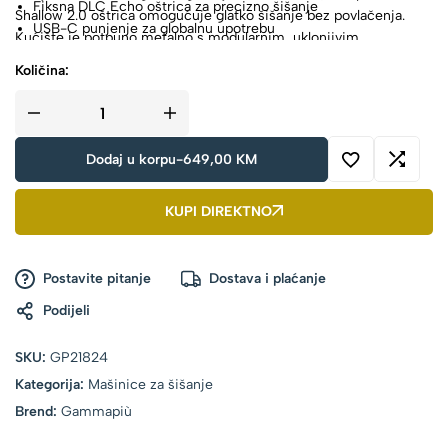
Fiksna DLC Echo oštrica za precizno šišanje
Shallow 2.0 oštrica omogućuje glatko šišanje bez povlačenja.
USB-C punjenje za globalnu upotrebu
Kućište je potpuno metalno s modularnim, uklonjivim
Potpuno metalno kućište s uklonjivim magnetskim
magnetskim poklopcem za jednostavno čišćenje. Mašinica
Količina:
poklopcem
dolazi s četiri magnetska nastavka (#0,5, #1, #1,5, #2),
Četiri magnetska nastavka za različite duljine šišanja
dodatnim poklopcima, rezervnim dijelovima i kompletom za
Uključeni dodatni poklopci, rezervni dijelovi i komplet za
održavanje.
održavanje
Dodaj u korpu
-
649,00
KM
KUPI DIREKTNO
Postavite pitanje
Dostava i plaćanje
Podijeli
SKU:
GP21824
Kategorija:
Mašinice za šišanje
Brend:
Gammapiù