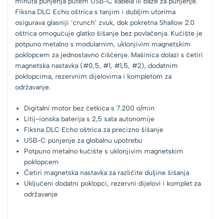
minuta punjenja putem USB-C kabela ili baze za punjenje.
Fiksna DLC Echo oštrica s tanjim i dubljim utorima
osigurava glasniji ‘crunch’ zvuk, dok pokretna Shallow 2.0
oštrica omogućuje glatko šišanje bez povlačenja. Kućište je
potpuno metalno s modularnim, uklonjivim magnetskim
poklopcem za jednostavno čišćenje. Mašinica dolazi s četiri
magnetska nastavka (#0,5, #1, #1,5, #2), dodatnim
poklopcima, rezervnim dijelovima i kompletom za
održavanje.
Digitalni motor bez četkica s 7.200 o/min
Litij-ionska baterija s 2,5 sata autonomije
Fiksna DLC Echo oštrica za precizno šišanje
USB-C punjenje za globalnu upotrebu
Potpuno metalno kućište s uklonjivim magnetskim
poklopcem
Četiri magnetska nastavka za različite duljine šišanja
Uključeni dodatni poklopci, rezervni dijelovi i komplet za
održavanje