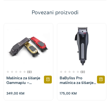
Povezani proizvodi
(0)
(0)
Mašinica za šišanje
BaByliss Pro
Gammapiu –
mašinica za šišanje
Boosted
FX685E V-Blade
Magnetic Clipper
349,00
KM
175,00
KM