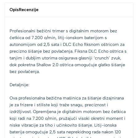
Opis
Recenzije
Profesionalni bežični trimer s digitalnim motorom bez
četkica od 7.200 o/min, litij-ionskom baterijom s
autonomijom od 2,5 sata i DLC Echo fiksnom oštricom za
precizno šišanje bez povlačenja. Fiksna DLC Echo oštrica s
tanjim i dubljim utorima osigurava glasniji ‘crunch’ zvuk,
dok pokretna Shallow 2.0 oštrica omogućuje glatko šišanje
bez povlačenja.
Detaljnije:
Ova profesionalna bežična mašinica za šišanje dizajnirana
je za frizere i stiliste koji traže snagu, preciznost i
izdržljivost. Opremljena je digitalnim motorom bez četkica
koji radi na 7.200 o/min, pružajući visoki okretni moment i
niske vibracije za tiho i učinkovito šišanje. Litij-ionska
baterija omogućuje 2,5 sata neprekidnog rada nakon 120