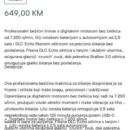
649,00
KM
Profesionalni bežični trimer s digitalnim motorom bez četkica
od 7.200 o/min, litij-ionskom baterijom s autonomijom od 2,5
sata i DLC Echo fiksnom oštricom za precizno šišanje bez
povlačenja. Fiksna DLC Echo oštrica s tanjim i dubljim utorima
osigurava glasniji ‘crunch’ zvuk, dok pokretna Shallow 2.0 oštrica
omogućuje glatko šišanje bez povlačenja.
Detaljnije:
Ova profesionalna bežična mašinica za šišanje dizajnirana je za
frizere i stiliste koji traže snagu, preciznost i izdržljivost.
Opremljena je digitalnim motorom bez četkica koji radi na 7.200
o/min, pružajući visoki okretni moment i niske vibracije za tiho i
učinkovito šišanje. Litij-ionska baterija omogućuje 2,5 sata
neprekidnog rada nakon 120 minuta punjenja putem USB-C
Digitalni motor bez četkica s 7.200 o/min
kabela ili baze za punjenje. Fiksna DLC Echo oštrica s tanjim i
Litij-ionska baterija s 2,5 sata autonomije
dubljim utorima osigurava glasniji ‘crunch’ zvuk, dok pokretna