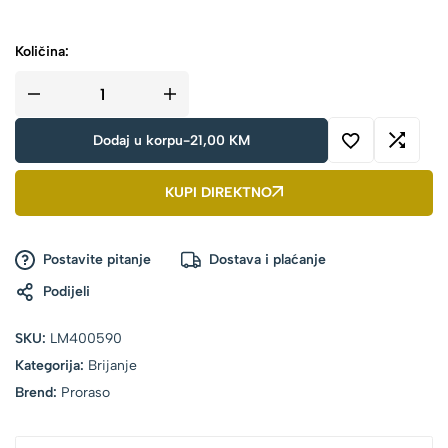
Količina:
Dodaj u korpu
-
21,00
KM
KUPI DIREKTNO
Postavite pitanje
Dostava i plaćanje
Podijeli
SKU:
LM400590
Kategorija:
Brijanje
Brend:
Proraso